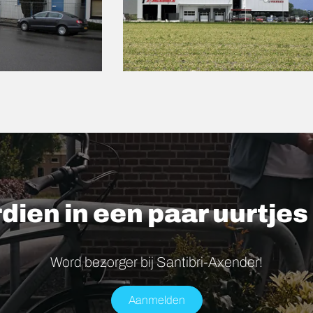
rdien in een paar uurtje
Word bezorger bij Santibri-Axender!
Aanmelden