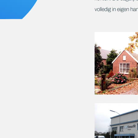
volledig in eigen ha
Foto
album
overslaan