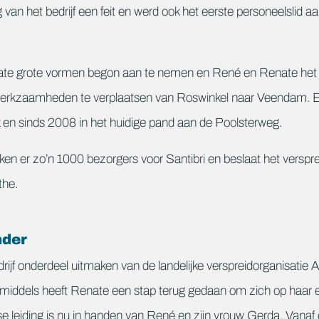
g van het bedrijf een feit en werd ook het eerste personeelsli
ate grote vormen begon aan te nemen en René en Renate het 
erkzaamheden te verplaatsen van Roswinkel naar Veendam. E
 en sinds 2008 in het huidige pand aan de Poolsterweg.
n er zo’n 1000 bezorgers voor Santibri en beslaat het verspr
the.
nder
drijf onderdeel uitmaken van de landelijke verspreidorganisat
Inmiddels heeft Renate een stap terug gedaan om zich op haar
kse leiding is nu in handen van René en zijn vrouw Gerda. Vana