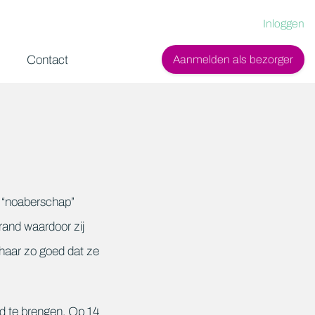
Inloggen
Contact
Aanmelden als bezorger
s “noaberschap”
rand waardoor zij
haar zo goed dat ze
nd te brengen. Op 14